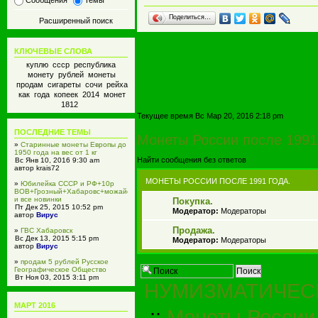
Сообщения
Темы
Поделиться…
Расширенный поиск
КЛЮЧЕВЫЕ СЛОВА
куплю ссср республика
монету рублей монеты
продам сигареты сочи рейха
как года копеек 2014 монет
1812
Текущее время Вс Мар 20, 2016 2:18 pm
ПОСЛЕДНИЕ ТЕМЫ
Монеты России после 1991
»
Старинные монеты Европы до
1950 года на вес от 1 кг
Найти сообщения без ответов
Вс Янв 10, 2016 9:30 am
автор krais72
МОНЕТЫ РОССИИ ПОСЛЕ 1991 ГОДА.
»
Юбилейка СССР и РФ+10р
ВОВ+Грозный+Хабаровс+можайск
и все новинки
Покупка.
Пт Дек 25, 2015 10:52 pm
Модератор:
Модераторы
автор
Вирус
Продажа.
»
ГВС Хабаровск
Вс Дек 13, 2015 5:15 pm
Модератор:
Модераторы
автор
Вирус
»
продам 5 рублей Русское
Географическое Общество
Вт Ноя 03, 2015 3:11 pm
НУМИЗМАТИЧЕС
автор
Вирус
»
GrandStone Кострома
МАРТ 2016
Пн Ноя 02, 2015 1:21 pm
::
Монеты России 
автор gskostroma