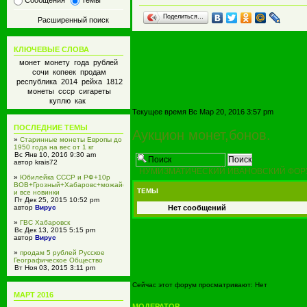
Сообщения
Темы
Поделиться…
Расширенный поиск
КЛЮЧЕВЫЕ СЛОВА
монет монету года рублей
сочи копеек продам
республика 2014 рейха 1812
монеты ссср сигареты
куплю как
Текущее время Вс Мар 20, 2016 3:57 pm
ПОСЛЕДНИЕ ТЕМЫ
Аукцион монет,бонов.
»
Старинные монеты Европы до
1950 года на вес от 1 кг
Вс Янв 10, 2016 9:30 am
автор krais72
НУМИЗМАТИЧЕСКИЙ ИВАНОВСКИЙ ФОР
»
Юбилейка СССР и РФ+10р
ВОВ+Грозный+Хабаровс+можайск
ТЕМЫ
и все новинки
Пт Дек 25, 2015 10:52 pm
Нет сообщений
автор
Вирус
»
ГВС Хабаровск
Вс Дек 13, 2015 5:15 pm
автор
Вирус
»
продам 5 рублей Русское
Географическое Общество
Вт Ноя 03, 2015 3:11 pm
автор
Вирус
Сейчас этот форум просматривают: Нет
»
GrandStone Кострома
МАРТ 2016
Пн Ноя 02, 2015 1:21 pm
автор gskostroma
МОДЕРАТОР