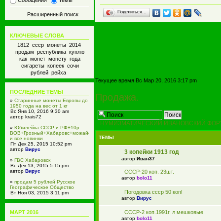
Сообщения
Темы
Поделиться…
Расширенный поиск
КЛЮЧЕВЫЕ СЛОВА
1812 ссср монеты 2014
продам республика куплю
как монет монету года
сигареты копеек сочи
рублей рейха
Текущее время Вс Мар 20, 2016 3:17 pm
ПОСЛЕДНИЕ ТЕМЫ
Продажа.
»
Старинные монеты Европы до
1950 года на вес от 1 кг
Вс Янв 10, 2016 9:30 am
автор krais72
НУМИЗМАТИЧЕСКИЙ ИВАНОВСКИЙ ФОР
»
Юбилейка СССР и РФ+10р
ВОВ+Грозный+Хабаровс+можайск
ТЕМЫ
и все новинки
Пт Дек 25, 2015 10:52 pm
автор
Вирус
3 копейки 1913 год
автор
Иван37
»
ГВС Хабаровск
Вс Дек 13, 2015 5:15 pm
автор
Вирус
СССР-20 коп. 23шт.
автор
bolo11
»
продам 5 рублей Русское
Географическое Общество
Погодовка ссср 50 коп!
Вт Ноя 03, 2015 3:11 pm
автор
Вирус
автор
Вирус
»
GrandStone Кострома
СССР-2 коп.1991г. л мешковые
МАРТ 2016
Пн Ноя 02, 2015 1:21 pm
автор
bolo11
автор gskostroma