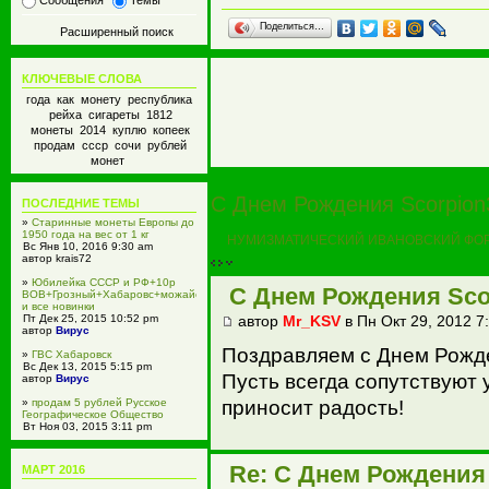
Сообщения
Темы
Поделиться…
Расширенный поиск
КЛЮЧЕВЫЕ СЛОВА
года как монету республика
рейха сигареты 1812
монеты 2014 куплю копеек
продам ссср сочи рублей
монет
С Днем Рождения Scorpion
ПОСЛЕДНИЕ ТЕМЫ
»
Старинные монеты Европы до
1950 года на вес от 1 кг
НУМИЗМАТИЧЕСКИЙ ИВАНОВСКИЙ ФО
Вс Янв 10, 2016 9:30 am
автор krais72
»
Юбилейка СССР и РФ+10р
С Днем Рождения Sco
ВОВ+Грозный+Хабаровс+можайск
и все новинки
автор
Mr_KSV
в Пн Окт 29, 2012 7
Пт Дек 25, 2015 10:52 pm
автор
Вирус
Поздравляем с Днем Рожд
»
ГВС Хабаровск
Вс Дек 13, 2015 5:15 pm
Пусть всегда сопутствуют 
автор
Вирус
приносит радость!
»
продам 5 рублей Русское
Географическое Общество
Вт Ноя 03, 2015 3:11 pm
автор
Вирус
»
GrandStone Кострома
Re: С Днем Рождения 
МАРТ 2016
Пн Ноя 02, 2015 1:21 pm
автор gskostroma