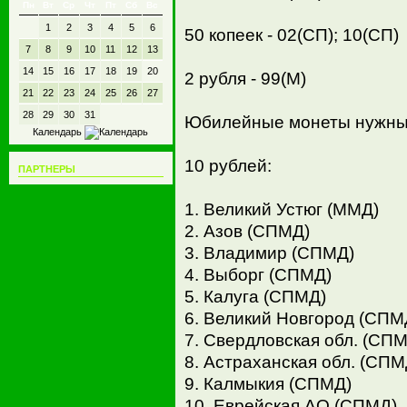
Пн
Вт
Ср
Чт
Пт
Сб
Вс
»
Куплю юбилейку СССР оптом
1
2
3
4
5
6
хорошая цена!!
50 копеек - 02(СП); 10(СП)
Вс Окт 18, 2015 1:43 pm
автор
Вирус
7
8
9
10
11
12
13
»
400 иностранных банкнот
14
15
16
17
18
19
20
2 рубля - 99(М)
мира.
Ср Окт 14, 2015 9:13 am
21
22
23
24
25
26
27
автор krais72
28
29
30
31
Юбилейные монеты нужны
»
Новинка года! ГВС Анапа
10рублей
Календарь
Вт Окт 06, 2015 11:14 pm
автор
Вирус
10 рублей:
»
Новинка 6 SEX EUR 43 вида в
ПАРТНЕРЫ
наличии,+Жетоны!
Вс Окт 04, 2015 11:06 pm
автор
Вирус
1. Великий Устюг (ММД)
2. Азов (СПМД)
3. Владимир (СПМД)
4. Выборг (СПМД)
5. Калуга (СПМД)
6. Великий Новгород (СПМ
7. Свердловская обл. (СП
8. Астраханская обл. (СПМ
9. Калмыкия (СПМД)
10. Еврейская АО (СПМД)