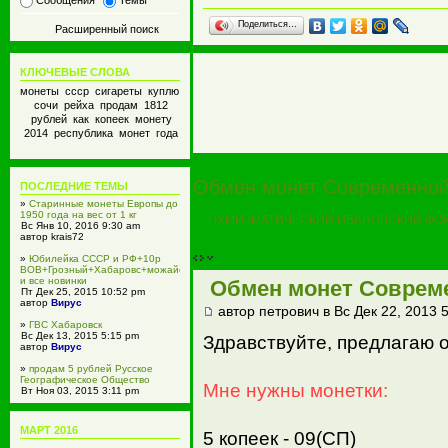
Сообщения
Темы
Поделиться…
Расширенный поиск
КЛЮЧЕВЫЕ СЛОВА
монеты ссср сигареты куплю
сочи рейха продам 1812
рублей как копеек монету
2014 республика монет года
Обмен монет Современной
ПОСЛЕДНИЕ ТЕМЫ
»
Старинные монеты Европы до
1950 года на вес от 1 кг
НУМИЗМАТИЧЕСКИЙ ИВАНОВСКИЙ ФО
Вс Янв 10, 2016 9:30 am
автор krais72
»
Юбилейка СССР и РФ+10р
ВОВ+Грозный+Хабаровс+можайск
и все новинки
Обмен монет Соврем
Пт Дек 25, 2015 10:52 pm
автор
Вирус
автор петрович в Вс Дек 22, 2013 
»
ГВС Хабаровск
Вс Дек 13, 2015 5:15 pm
Здравствуйте, предлагаю 
автор
Вирус
»
продам 5 рублей Русское
Географическое Общество
Мне нужны монетки:
Вт Ноя 03, 2015 3:11 pm
автор
Вирус
»
GrandStone Кострома
МАРТ 2016
5 копеек - 09(СП)
Пн Ноя 02, 2015 1:21 pm
автор gskostroma