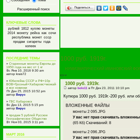
Сообщения
Темы
Поделиться…
Расширенный поиск
КЛЮЧЕВЫЕ СЛОВА
рублей 1812 куплю монеты
2014 монету рейха как сочи
республика монет ссср
продам сигареты года
копеек
1000 руб. 1919г.
ПОСЛЕДНИЕ ТЕМЫ
»
Старинные монеты Европы до
1950 года на вес от 1 кг
НУМИЗМАТИЧЕСКИЙ ИВАНОВСКИЙ ФО
Вс Янв 10, 2016 9:30 am
автор krais72
»
Юбилейка СССР и РФ+10р
1000 руб. 1919г.
ВОВ+Грозный+Хабаровс+можайск
и все новинки
автор
bolo11
в Пт Дек 23, 2011 10:10 pm
Пт Дек 25, 2015 10:52 pm
автор
Вирус
Купюра 1000 руб. 1919г.-200 руб. или о
»
ГВС Хабаровск
ВЛОЖЕННЫЕ ФАЙЛЫ
Вс Дек 13, 2015 5:15 pm
автор
Вирус
монеты 2 095.JPG
»
продам 5 рублей Русское
У вас нет прав скачивать вложенн
Географическое Общество
Вт Ноя 03, 2015 3:11 pm
(65 Кб) Скачиваний: 8
автор
Вирус
монеты 2 096.JPG
»
GrandStone Кострома
МАРТ 2016
Пн Ноя 02, 2015 1:21 pm
У вас нет прав скачивать вложенн
автор gskostroma